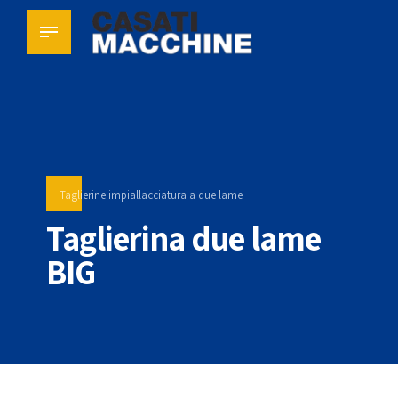
Taglierine impiallacciatura a due lame
Taglierina due lame
BIG