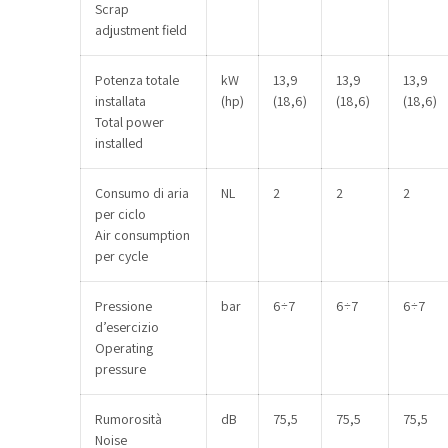
Scrap
adjustment field
Potenza totale
kW
13,9
13,9
13,9
installata
(hp)
(18,6)
(18,6)
(18,6)
Total power
installed
Consumo di aria
NL
2
2
2
per ciclo
Air consumption
per cycle
Pressione
bar
6÷7
6÷7
6÷7
d’esercizio
Operating
pressure
Rumorosità
dB
75,5
75,5
75,5
Noise