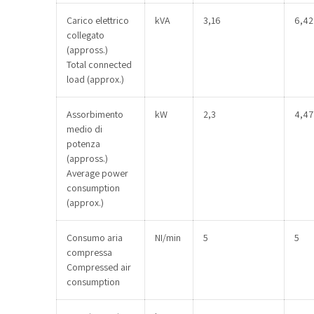
Carico elettrico
kVA
3,16
6,42
collegato
(appross.)
Total connected
load (approx.)
Assorbimento
kW
2,3
4,47
medio di
potenza
(appross.)
Average power
consumption
(approx.)
Consumo aria
NI/min
5
5
compressa
Compressed air
consumption