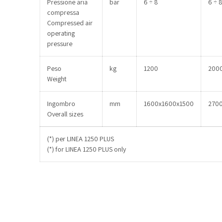
Pressione aria
bar
6 ÷ 8
6 ÷ 
compressa
Compressed air
operating
pressure
Peso
kg
1200
200
Weight
Ingombro
mm
1600x1600x1500
270
Overall sizes
(*) per LINEA 1250 PLUS
(*) for LINEA 1250 PLUS only