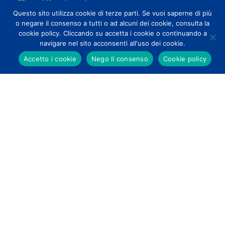
casati@casatimacchine.com
Questo sito utilizza cookie di terze parti. Se vuoi saperne di più
o negare il consenso a tutti o ad alcuni dei cookie, consulta la
Menu
cookie policy. Cliccando su accetta i cookie o continuando a
navigare nel sito acconsenti all'uso dei cookie.
Accetto i cookie
Nego il consenso
Cookie policy
Home
Azienda
Prodotti
Usato
Servizi
Blog
Contatti
English
Casati Macchine Srl