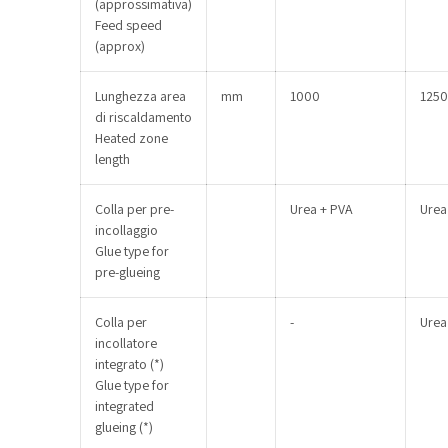
(approssimativa)
Feed speed
(approx)
Lunghezza area
mm
1000
1250
di riscaldamento
Heated zone
length
Colla per pre-
Urea + PVA
Urea
incollaggio
Glue type for
pre-glueing
Colla per
-
Urea
incollatore
integrato (*)
Glue type for
integrated
glueing (*)