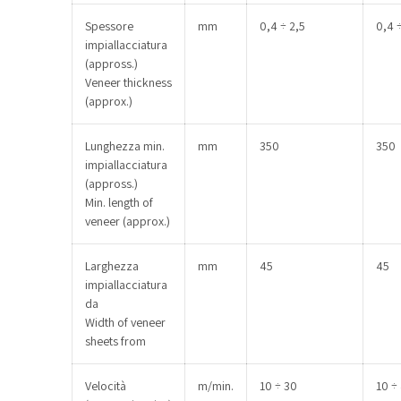
Spessore
mm
0,4 ÷ 2,5
0,4 
impiallacciatura
(appross.)
Veneer thickness
(approx.)
Lunghezza min.
mm
350
350
impiallacciatura
(appross.)
Min. length of
veneer (approx.)
Larghezza
mm
45
45
impiallacciatura
da
Width of veneer
sheets from
Velocità
m/min.
10 ÷ 30
10 ÷